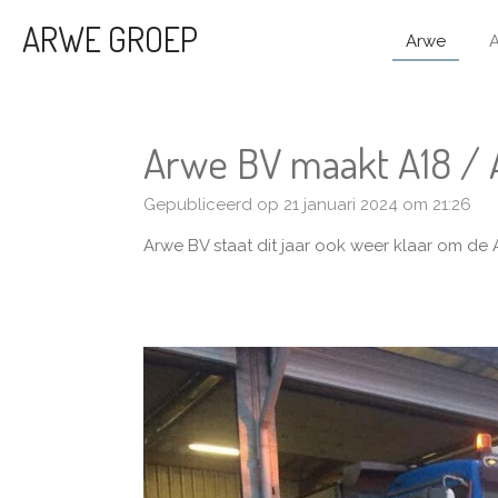
Ga
ARWE GROEP
Arwe
A
direct
naar
de
hoofdinhoud
Arwe BV maakt A18 / A
Gepubliceerd op 21 januari 2024 om 21:26
Arwe BV staat dit jaar ook weer klaar om de 