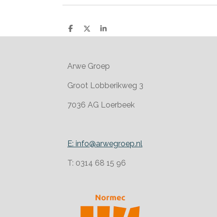
D
D
S
e
e
h
l
e
a
e
l
r
n
e
Arwe Groep
Groot Lobberikweg 3
7036 AG Loerbeek
E: info@arwegroep.nl
T: 0314 68 15 96