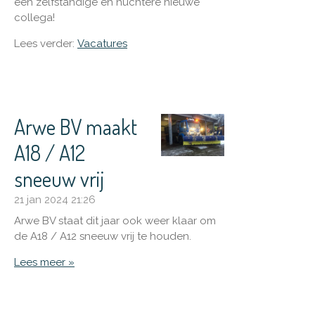
een zelfstandige en nuchtere nieuwe
collega!
Lees verder:
Vacatures
Arwe BV maakt
A18 / A12
sneeuw vrij
21 jan 2024
21:26
Arwe BV staat dit jaar ook weer klaar om
de A18 / A12 sneeuw vrij te houden.
Lees meer »